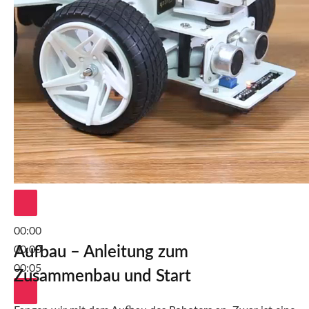
00:00
00:00
Aufbau – Anleitung zum
00:05
Zusammenbau und Start