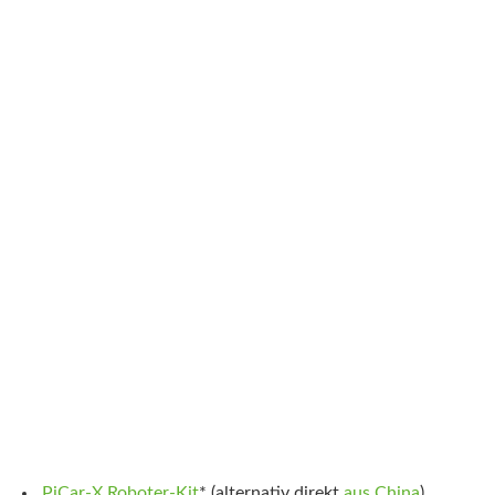
PiCar-X Roboter-Kit
*
(alternativ direkt
aus China
)