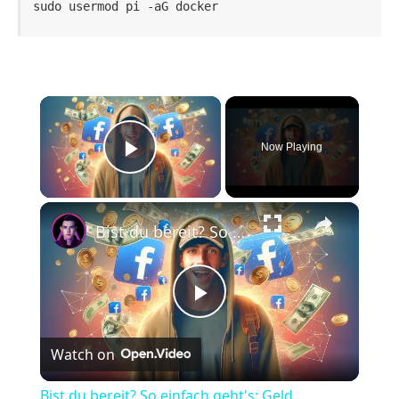
sudo usermod pi -aG docker
×
Now Playing
Play Video
×
Bist du bereit? So einfach geht's: Geld verdienen auf Facebook
Play
Watch on
Video
Bist du bereit? So einfach geht's: Geld