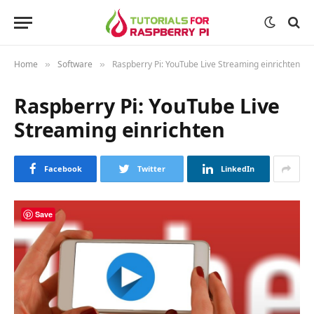
Home
Software
Raspberry Pi: YouTube Live Streaming einrichten
»
»
Raspberry Pi: YouTube Live
Streaming einrichten
Facebook
Twitter
LinkedIn
Save