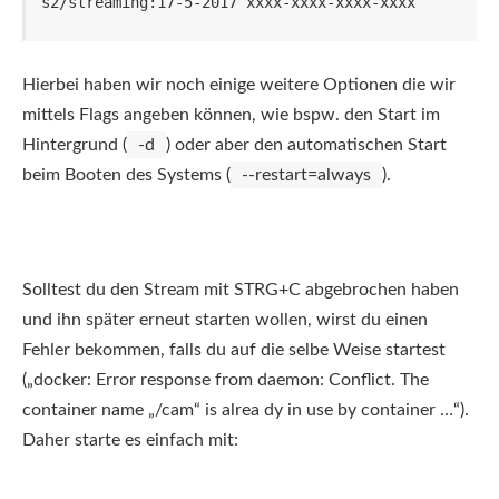
s2/streaming:17-5-2017 xxxx-xxxx-xxxx-xxxx
Hierbei haben wir noch einige weitere Optionen die wir
mittels Flags angeben können, wie bspw. den Start im
Hintergrund (
-d
) oder aber den automatischen Start
beim Booten des Systems (
--restart=always
).
Solltest du den Stream mit STRG+C abgebrochen haben
und ihn später erneut starten wollen, wirst du einen
Fehler bekommen, falls du auf die selbe Weise startest
(„docker: Error response from daemon: Conflict. The
container name „/cam“ is alrea dy in use by container …“).
Daher starte es einfach mit: