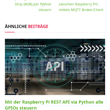
Strip (RGB) per Python
zwischen Raspberry Pi’s
steuern
mittels MQTT Broker/Client
ÄHNLICHE
BEITRÄGE
Mit der Raspberry Pi REST API via Python alle
GPIOs steuern