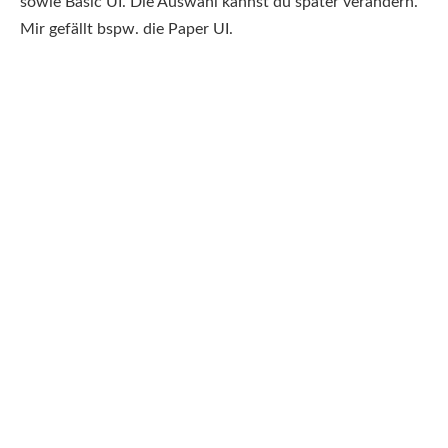
sowie Basic UI. Die Auswahl kannst du später verändern.
Mir gefällt bspw. die Paper UI.