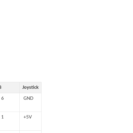
8
Joystick
 6
GND
 1
+5V