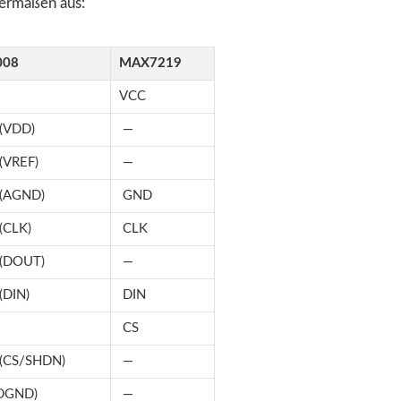
dermaßen aus:
008
MAX7219
VCC
 (VDD)
—
 (VREF)
—
 (AGND)
GND
(CLK)
CLK
 (DOUT)
—
(DIN)
DIN
CS
 (CS/SHDN)
—
(DGND)
—