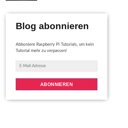
Blog abonnieren
Abboniere Raspberry Pi Tutorials, um kein
Tutorial mehr zu verpassen!
E
-
M
a
ABONNIEREN
i
l
-
A
d
r
e