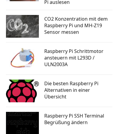
Pi auslesen
tphone
Knopfdruck Bilder drucken
n steuern
a Skill
Raspberry Pi GSM Modul – Mobiles
Internet (LTE, 3G, UMTS)
CO2 Konzentration mit dem
rsenden
Raspberry Pi und MH-Z19
 bauen
Autostart: Programm automatisch
Sensor messen
starten lassen
tphone
Raspberry Pi Machine Learning
erlernen
g mit
Raspberry Pi Schrittmotor
 senden
ansteuern mit L293D /
ULN2003A
ten posten
Die besten Raspberry Pi
Alternativen in einer
Übersicht
Raspberry Pi SSH Terminal
Begrüßung ändern