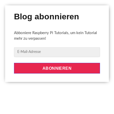
Blog abonnieren
Abboniere Raspberry Pi Tutorials, um kein Tutorial
mehr zu verpassen!
E
-
M
a
ABONNIEREN
i
l
-
A
d
r
e
s