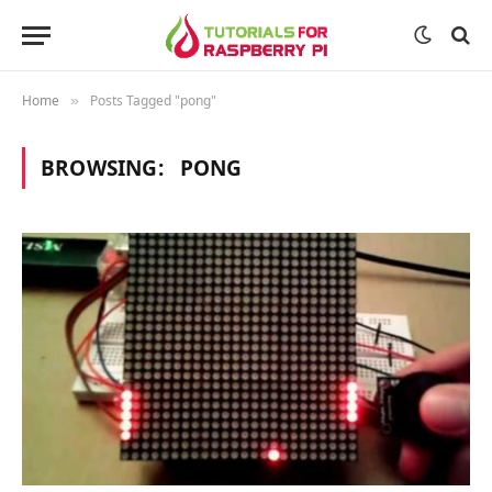
Home
Posts Tagged "pong"
»
BROWSING:
PONG