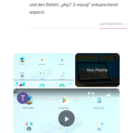
und den Befehl „php7.3-mysql“ entsprechend
anpasst.
ANTWORTEN
×
Now Playing
×
Play
Unmute
Fullscreen
Lenovo Duet 3 Chromebook Test: Besser als alle Android Tablets?
Play