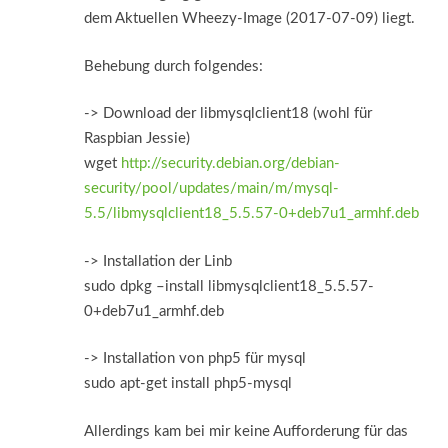
dem Aktuellen Wheezy-Image (2017-07-09) liegt.
Behebung durch folgendes:
-> Download der libmysqlclient18 (wohl für
Raspbian Jessie)
wget
http://security.debian.org/debian-
security/pool/updates/main/m/mysql-
5.5/libmysqlclient18_5.5.57-0+deb7u1_armhf.deb
-> Installation der Linb
sudo dpkg –install libmysqlclient18_5.5.57-
0+deb7u1_armhf.deb
-> Installation von php5 für mysql
sudo apt-get install php5-mysql
Allerdings kam bei mir keine Aufforderung für das