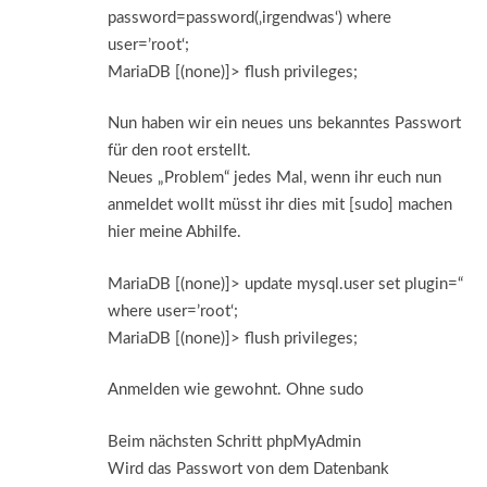
password=password(‚irgendwas‘) where
user=’root‘;
MariaDB [(none)]> flush privileges;
Nun haben wir ein neues uns bekanntes Passwort
für den root erstellt.
Neues „Problem“ jedes Mal, wenn ihr euch nun
anmeldet wollt müsst ihr dies mit [sudo] machen
hier meine Abhilfe.
MariaDB [(none)]> update mysql.user set plugin=“
where user=’root‘;
MariaDB [(none)]> flush privileges;
Anmelden wie gewohnt. Ohne sudo
Beim nächsten Schritt phpMyAdmin
Wird das Passwort von dem Datenbank