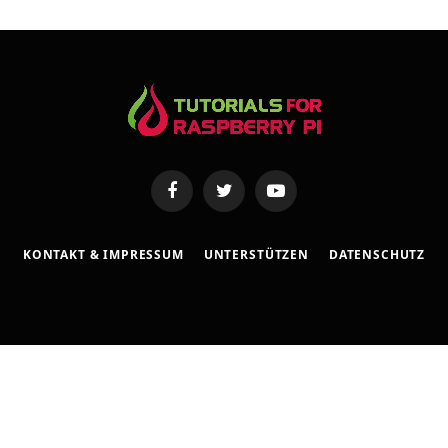
s
s
e
Facebook
Twitter
YouTube
KONTAKT & IMPRESSUM
UNTERSTÜTZEN
DATENSCHUTZ