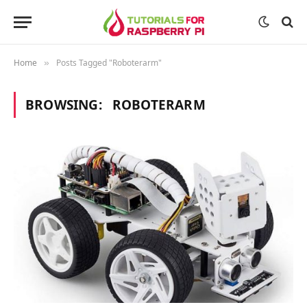
Home
Posts Tagged "Roboterarm"
»
BROWSING:
ROBOTERARM