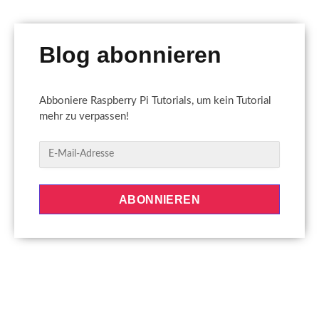
Blog abonnieren
Abboniere Raspberry Pi Tutorials, um kein Tutorial
mehr zu verpassen!
E
-
M
a
ABONNIEREN
i
l
-
A
d
r
e