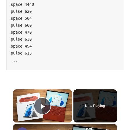
space 4440

pulse 620

space 504

pulse 660

space 470

pulse 630

space 494

pulse 613

...
×
Now Playing
Play Video
×