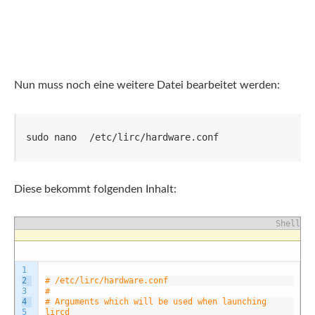
Nun muss noch eine weitere Datei bearbeitet werden:
sudo nano 
/etc/lirc/hardware.conf
Diese bekommt folgenden Inhalt:
Shell
1
2
# /etc/lirc/hardware.conf
3
#
4
# Arguments which will be used when launching
5
lircd