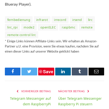
Blueray Player).
fernbedienung
infrarot
irrecord
irsend
lirc
lirc_rpi
mode2
openELEC
raspbmc
remote
remote control lirc
* Einige Links können Affiliate-Links sein. Wir erhalten als Amazon-
Partner u.U. eine Provision, wenn Sie etwas kaufen, nachdem Sie auf
einen dieser Links auf unserer Website geklickt haben
Save
Facebook
Twitter
LinkedIn
Tumblr
Email
VORHERIGER BEITRAG
NÄCHSTER BEITRAG
Telegram Messenger auf
Über Telegram Messenger
dem RaspberryPi
Raspberry Pi steuern