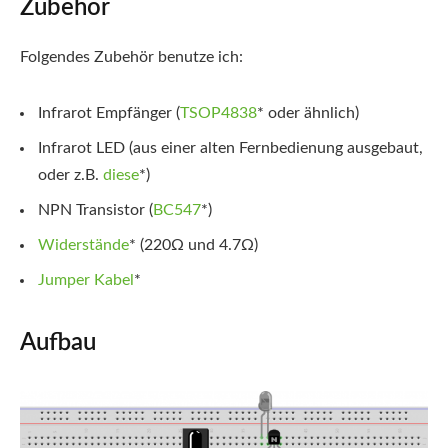
Zubehör
Folgendes Zubehör benutze ich:
Infrarot Empfänger (
TSOP4838
*
oder ähnlich)
Infrarot LED (aus einer alten Fernbedienung ausgebaut,
oder z.B.
diese
*
)
NPN Transistor (
BC547
*
)
Widerstände
*
(220Ω und 4.7Ω)
Jumper Kabel
*
Aufbau