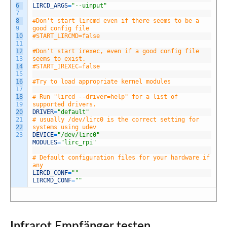
6
LIRCD_ARGS
=
"--uinput"
7
8
#Don't start lircmd even if there seems to be a
9
good config file
10
#START_LIRCMD=false
11
12
#Don't start irexec, even if a good config file
13
seems to exist.
14
#START_IREXEC=false
15
16
#Try to load appropriate kernel modules
17
18
# Run "lircd --driver=help" for a list of
19
supported drivers.
20
DRIVER
=
"default"
21
# usually /dev/lirc0 is the correct setting for
22
systems using udev
23
DEVICE
=
"/dev/lirc0"
MODULES
=
"lirc_rpi"
# Default configuration files for your hardware if
any
LIRCD_CONF
=
""
LIRCMD_CONF
=
""
Infrarot Empfänger testen