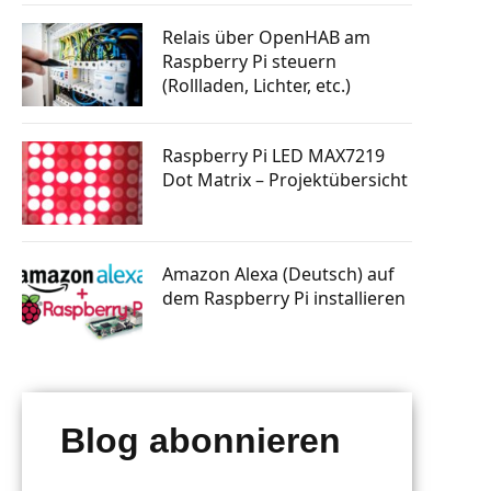
tphone
Knopfdruck Bilder drucken
n steuern
Relais über OpenHAB am
a Skill
Raspberry Pi GSM Modul – Mobiles
Raspberry Pi steuern
Internet (LTE, 3G, UMTS)
rsenden
(Rollladen, Lichter, etc.)
 bauen
Autostart: Programm automatisch
starten lassen
tphone
Raspberry Pi Machine Learning
Raspberry Pi LED MAX7219
erlernen
Dot Matrix – Projektübersicht
g mit
 senden
ten posten
Amazon Alexa (Deutsch) auf
dem Raspberry Pi installieren
Blog abonnieren