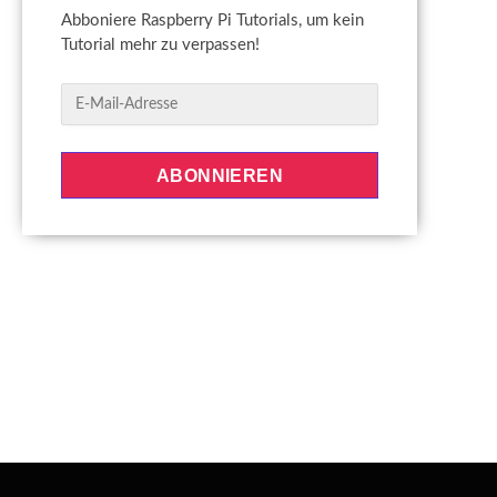
Abboniere Raspberry Pi Tutorials, um kein
Tutorial mehr zu verpassen!
E
-
M
a
ABONNIEREN
i
l
-
A
d
r
e
s
s
e