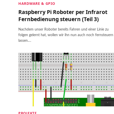
an ESP8266
Raspbe
HARDWARE & GPIO
Samba Server: Dateien im Netzwerk
Sound
Remote Spotify Player im Smart
Raspberry Pi Roboter per Infrarot
teilen
Home
Steam
Fernbedienung steuern (Teil 3)
Raspber
Node.js Webserver installieren und
eQ-3 Thermostat im Smart Home
Pi’s übe
GPIOs schalten
Raspb
433 MH
Nachdem unser Roboter bereits Fahren und einer Linie zu
SSL Zertifikat kostenlos mit Let’s
Funk
folgen gelernt hat, wollen wir ihn nun auch noch fernsteuern
Encrypt
kommun
YouTu
lassen.…
Eigenen WordPress-Server
Amazon
Entfernung
einrichten
Raspb
Alexa
messen
Nextcloud auf dem Raspberry Pi
(Deutsch)
mit
installieren
auf dem
Ultraschallsensor
installieren
HC-SR04
PROJEKTE