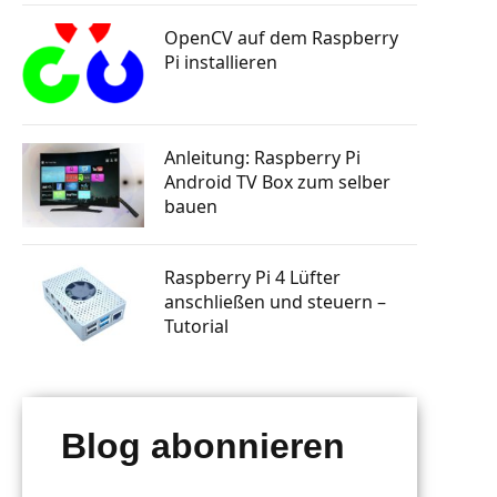
tphone
Knopfdruck Bilder drucken
n steuern
OpenCV auf dem Raspberry
a Skill
Raspberry Pi GSM Modul – Mobiles
Pi installieren
Internet (LTE, 3G, UMTS)
rsenden
 bauen
Autostart: Programm automatisch
starten lassen
tphone
Raspberry Pi Machine Learning
Anleitung: Raspberry Pi
erlernen
Android TV Box zum selber
g mit
 senden
bauen
ten posten
Raspberry Pi 4 Lüfter
anschließen und steuern –
Tutorial
Blog abonnieren