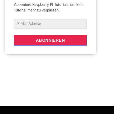
Abboniere Raspberry Pi Tutorials, um kein
Tutorial mehr zu verpassen!
E
-
M
a
ABONNIEREN
i
l
-
A
d
r
e
s
s
e