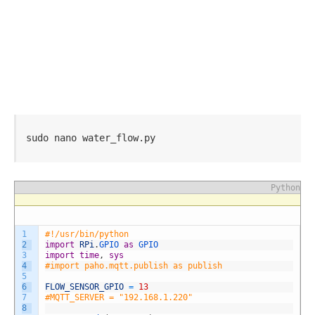
sudo nano water_flow.py
Python
1
#!/usr/bin/python
2
import
RPi
.
GPIO
as
GPIO
3
import
time
,
sys
4
#import paho.mqtt.publish as publish
5
6
FLOW_SENSOR_GPIO
=
13
7
#MQTT_SERVER = "192.168.1.220"
8