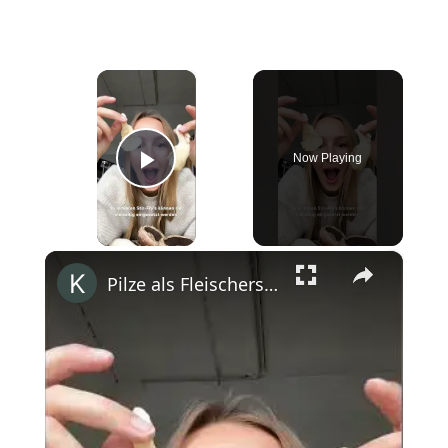
×
Now Playing
Play Video
×
Pilze als Fleischersatz im #Veganuary! #shorts