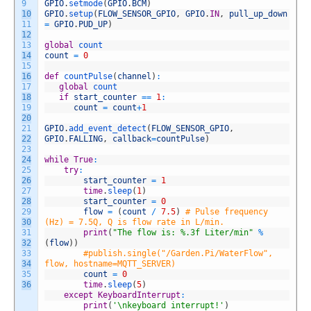
9
GPIO
.
setmode
(
GPIO
.
BCM
)
10
GPIO
.
setup
(
FLOW_SENSOR_GPIO
,
GPIO
.
IN
,
pull_up_down
11
=
GPIO
.
PUD_UP
)
12
13
global
count
14
count
=
0
15
16
def
countPulse
(
channel
)
:
17
global
count
18
if
start_counter
==
1
:
19
count
=
count
+
1
20
21
GPIO
.
add_event_detect
(
FLOW_SENSOR_GPIO
,
22
GPIO
.
FALLING
,
callback
=
countPulse
)
23
24
while
True
:
25
try
:
26
start_counter
=
1
27
time
.
sleep
(
1
)
28
start_counter
=
0
29
flow
=
(
count
/
7.5
)
# Pulse frequency
30
(Hz) = 7.5Q, Q is flow rate in L/min.
31
print
(
"The flow is: %.3f Liter/min"
%
32
(
flow
)
)
33
#publish.single("/Garden.Pi/WaterFlow",
34
flow, hostname=MQTT_SERVER)
35
count
=
0
36
time
.
sleep
(
5
)
except
KeyboardInterrupt
:
print
(
'\nkeyboard interrupt!'
)