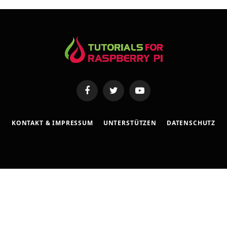
s
e
Facebook
Twitter
YouTube
KONTAKT & IMPRESSUM
UNTERSTÜTZEN
DATENSCHUTZ