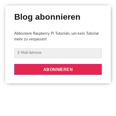
Blog abonnieren
Abboniere Raspberry Pi Tutorials, um kein Tutorial
mehr zu verpassen!
E
-
M
a
ABONNIEREN
i
l
-
A
d
r
e
s