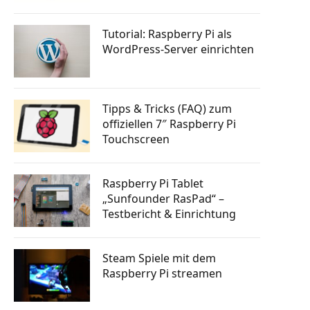
tphone
Knopfdruck Bilder drucken
n steuern
a Skill
Raspberry Pi GSM Modul – Mobiles
Tutorial: Raspberry Pi als
Internet (LTE, 3G, UMTS)
WordPress-Server einrichten
rsenden
 bauen
Autostart: Programm automatisch
starten lassen
tphone
Raspberry Pi Machine Learning
erlernen
Tipps & Tricks (FAQ) zum
g mit
offiziellen 7″ Raspberry Pi
 senden
Touchscreen
ten posten
Raspberry Pi Tablet
„Sunfounder RasPad“ –
Testbericht & Einrichtung
Steam Spiele mit dem
Raspberry Pi streamen