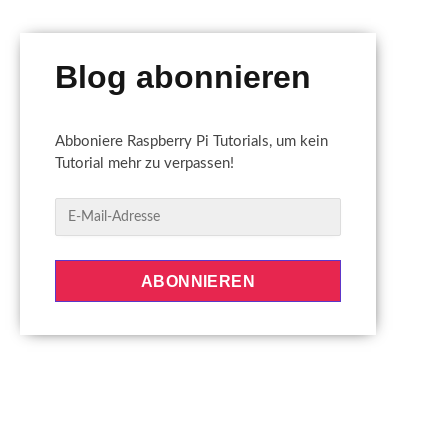
Blog abonnieren
Abboniere Raspberry Pi Tutorials, um kein
Tutorial mehr zu verpassen!
E
-
M
a
ABONNIEREN
i
l
-
A
d
r
e