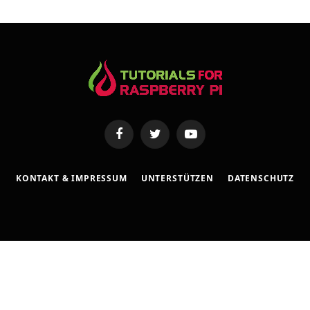
s
s
e
Facebook
Twitter
YouTube
KONTAKT & IMPRESSUM
UNTERSTÜTZEN
DATENSCHUTZ