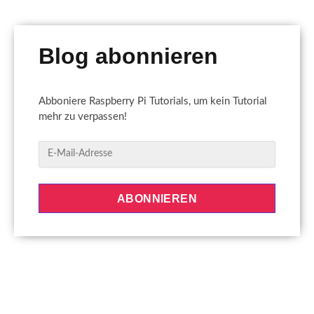
Blog abonnieren
Abboniere Raspberry Pi Tutorials, um kein Tutorial
mehr zu verpassen!
E
-
M
a
ABONNIEREN
i
l
-
A
d
r
e