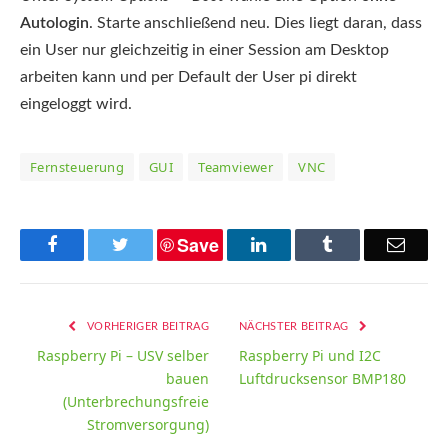
Autologin
. Starte anschließend neu. Dies liegt daran, dass
ein User nur gleichzeitig in einer Session am Desktop
arbeiten kann und per Default der User pi direkt
eingeloggt wird.
Fernsteuerung
GUI
Teamviewer
VNC
Save
Facebook
Twitter
LinkedIn
Tumblr
Email
VORHERIGER BEITRAG
NÄCHSTER BEITRAG
Raspberry Pi – USV selber
Raspberry Pi und I2C
bauen
Luftdrucksensor BMP180
(Unterbrechungsfreie
Stromversorgung)