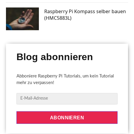
Raspberry Pi Kompass selber bauen
(HMC5883L)
Blog abonnieren
Abboniere Raspberry Pi Tutorials, um kein Tutorial
mehr zu verpassen!
E
-
M
a
ABONNIEREN
i
l