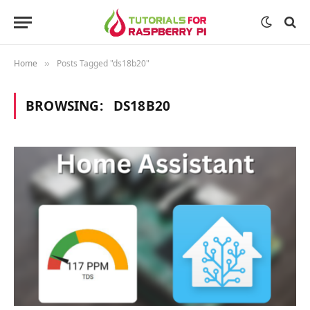
Home
Posts Tagged "ds18b20"
»
BROWSING:
DS18B20