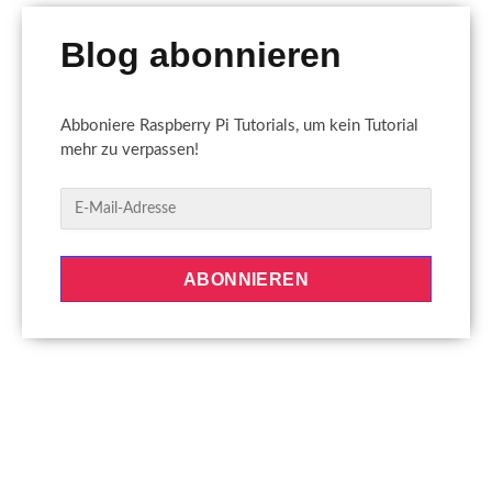
Blog abonnieren
Abboniere Raspberry Pi Tutorials, um kein Tutorial
mehr zu verpassen!
E
-
M
a
ABONNIEREN
i
l
-
A
d
r
e
s
s