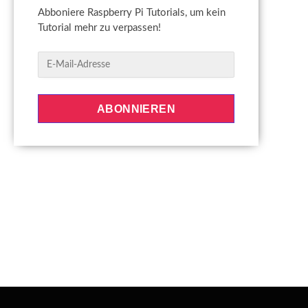
Abboniere Raspberry Pi Tutorials, um kein
Tutorial mehr zu verpassen!
E
-
M
a
ABONNIEREN
i
l
-
A
d
r
e
s
s
e