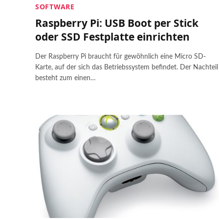
an ESP8266
Raspbe
SOFTWARE
Samba Server: Dateien im Netzwerk
Sound
Remote Spotify Player im Smart
Raspberry Pi: USB Boot per Stick
teilen
Home
Steam
oder SSD Festplatte einrichten
Raspber
Node.js Webserver installieren und
eQ-3 Thermostat im Smart Home
Pi’s übe
GPIOs schalten
Raspb
433 MH
Der Raspberry Pi braucht für gewöhnlich eine Micro SD-
SSL Zertifikat kostenlos mit Let’s
Funk
Karte, auf der sich das Betriebssystem befindet. Der Nachteil
Encrypt
kommun
YouTu
besteht zum einen…
Eigenen WordPress-Server
Amazon
Entfernung
einrichten
Raspb
Alexa
messen
Nextcloud auf dem Raspberry Pi
(Deutsch)
mit
installieren
auf dem
Ultraschallsensor
installieren
HC-SR04