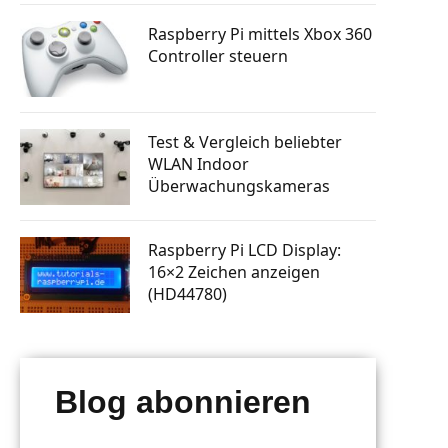
tphone
Knopfdruck Bilder drucken
n steuern
Raspberry Pi mittels Xbox 360
a Skill
Raspberry Pi GSM Modul – Mobiles
Controller steuern
Internet (LTE, 3G, UMTS)
rsenden
 bauen
Autostart: Programm automatisch
starten lassen
tphone
Raspberry Pi Machine Learning
Test & Vergleich beliebter
erlernen
WLAN Indoor
g mit
 senden
Überwachungskameras
ten posten
Raspberry Pi LCD Display:
16×2 Zeichen anzeigen
(HD44780)
Blog abonnieren