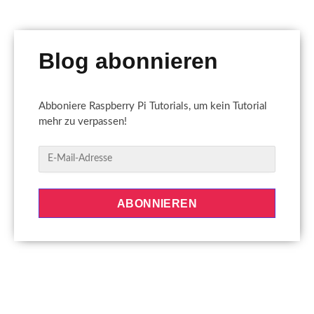
Blog abonnieren
Abboniere Raspberry Pi Tutorials, um kein Tutorial
mehr zu verpassen!
E
-
M
a
ABONNIEREN
i
l
-
A
d
r
e