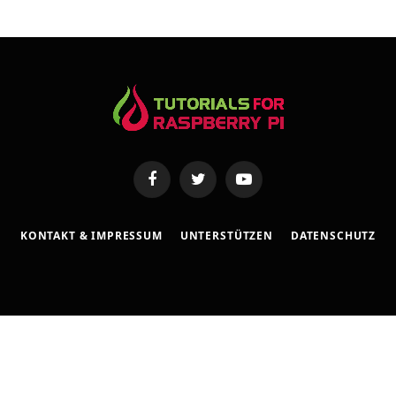
s
s
e
Facebook
Twitter
YouTube
KONTAKT & IMPRESSUM
UNTERSTÜTZEN
DATENSCHUTZ