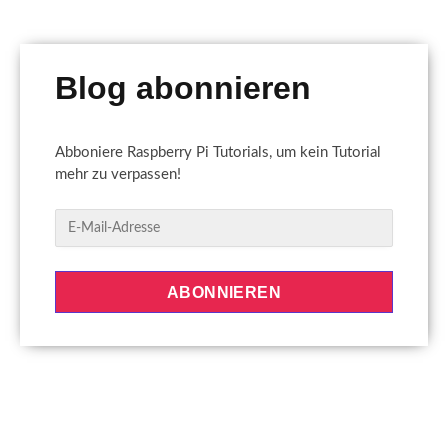
Blog abonnieren
Abboniere Raspberry Pi Tutorials, um kein Tutorial
mehr zu verpassen!
E
-
M
a
ABONNIEREN
i
l
-
A
d
r
e