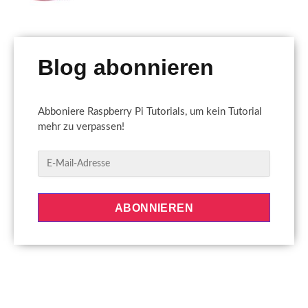
Blog abonnieren
Abboniere Raspberry Pi Tutorials, um kein Tutorial
mehr zu verpassen!
E
-
M
a
ABONNIEREN
i
l
-
A
d
r