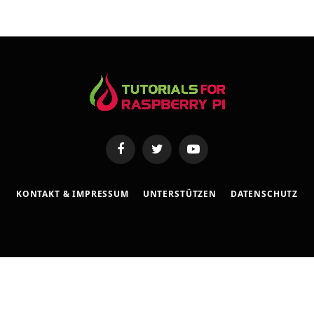
e
s
s
e
Facebook
Twitter
YouTube
KONTAKT & IMPRESSUM
UNTERSTÜTZEN
DATENSCHUTZ