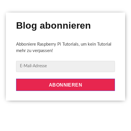
Blog abonnieren
Abboniere Raspberry Pi Tutorials, um kein Tutorial
mehr zu verpassen!
E
-
M
a
ABONNIEREN
i
l
-
A
d
r
e