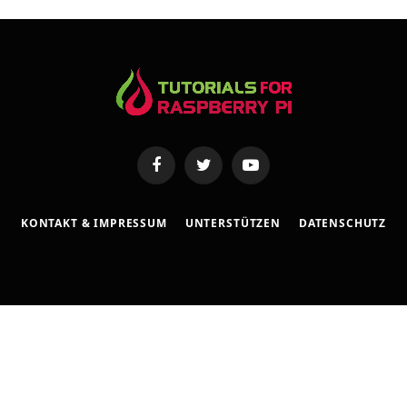
s
e
Facebook
Twitter
YouTube
KONTAKT & IMPRESSUM
UNTERSTÜTZEN
DATENSCHUTZ