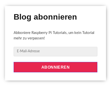
Blog abonnieren
Abboniere Raspberry Pi Tutorials, um kein Tutorial
mehr zu verpassen!
E
-
M
a
ABONNIEREN
i
l
-
A
d
r
e
s