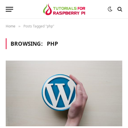
Home
Posts Tagged "php"
»
BROWSING:
PHP