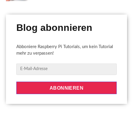
Blog abonnieren
Abboniere Raspberry Pi Tutorials, um kein Tutorial
mehr zu verpassen!
E
-
M
a
ABONNIEREN
i
l
-
A
d
r
e