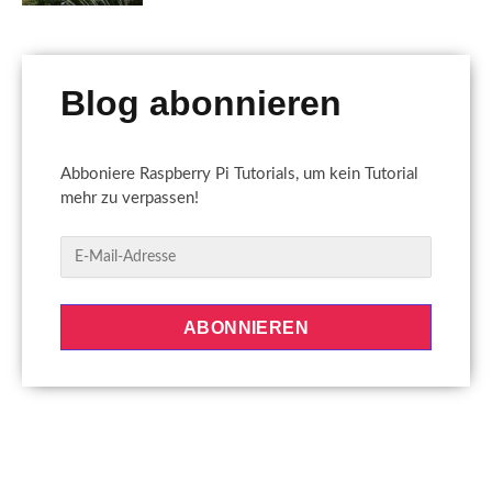
Blog abonnieren
Abboniere Raspberry Pi Tutorials, um kein Tutorial
mehr zu verpassen!
E
-
M
a
ABONNIEREN
i
l
-
A
d
r
e