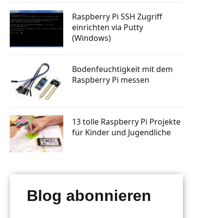
tphone
Knopfdruck Bilder drucken
n steuern
Raspberry Pi SSH Zugriff
a Skill
Raspberry Pi GSM Modul – Mobiles
einrichten via Putty
Internet (LTE, 3G, UMTS)
rsenden
(Windows)
 bauen
Autostart: Programm automatisch
starten lassen
tphone
Raspberry Pi Machine Learning
Bodenfeuchtigkeit mit dem
erlernen
Raspberry Pi messen
g mit
 senden
ten posten
13 tolle Raspberry Pi Projekte
für Kinder und Jugendliche
Blog abonnieren