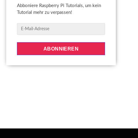
Abboniere Raspberry Pi Tutorials, um kein
Tutorial mehr zu verpassen!
E
-
M
a
ABONNIEREN
i
l
-
A
d
r
e
s
s
e