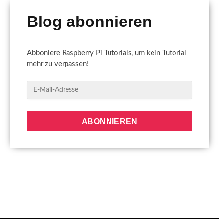
Blog abonnieren
Abboniere Raspberry Pi Tutorials, um kein Tutorial
mehr zu verpassen!
E
-
M
a
ABONNIEREN
i
l
-
A
d
r
e
s
s