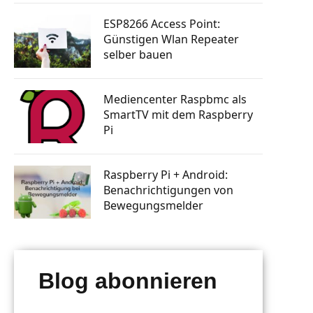
tphone
Knopfdruck Bilder drucken
n steuern
ESP8266 Access Point:
a Skill
Raspberry Pi GSM Modul – Mobiles
Günstigen Wlan Repeater
Internet (LTE, 3G, UMTS)
rsenden
selber bauen
 bauen
Autostart: Programm automatisch
starten lassen
tphone
Raspberry Pi Machine Learning
Mediencenter Raspbmc als
erlernen
SmartTV mit dem Raspberry
g mit
 senden
Pi
ten posten
Raspberry Pi + Android:
Benachrichtigungen von
Bewegungsmelder
Blog abonnieren