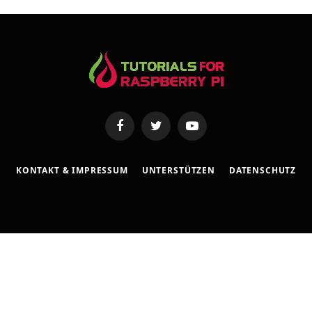
s
e
Facebook
Twitter
YouTube
KONTAKT & IMPRESSUM
UNTERSTÜTZEN
DATENSCHUTZ