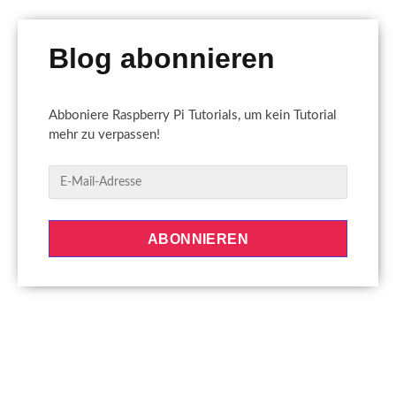
Blog abonnieren
Abboniere Raspberry Pi Tutorials, um kein Tutorial
mehr zu verpassen!
E
-
M
a
ABONNIEREN
i
l
-
A
d
r
e
s