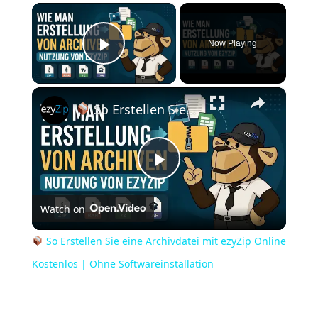
×
Now Playing
Play Video
×
So Erstellen Sie eine Archivdatei mit ezyZip Online Kostenlos | Ohne Softwareinstallation
Play
Watch on
Video
So Erstellen Sie eine Archivdatei mit ezyZip Online
Kostenlos | Ohne Softwareinstallation