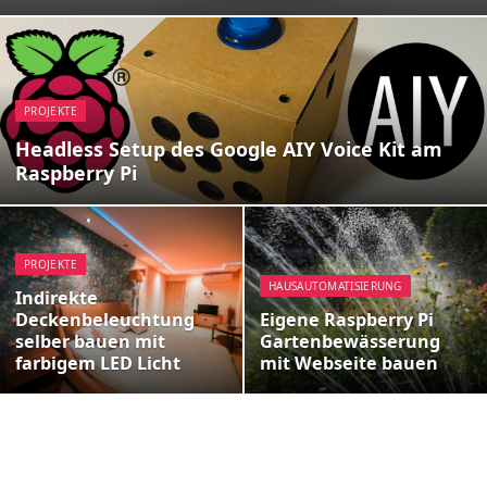
PROJEKTE
Headless Setup des Google AIY Voice Kit am
Raspberry Pi
PROJEKTE
HAUSAUTOMATISIERUNG
Indirekte
Deckenbeleuchtung
Eigene Raspberry Pi
selber bauen mit
Gartenbewässerung
farbigem LED Licht
mit Webseite bauen