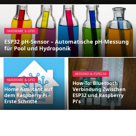
HARDWARE & GPIO
ESP32 pH-Sensor – Automatische pH-Messung
für Pool und Hydroponik
ARDUINO & ESP8266
HARDWARE & GPIO
How-To: Bluetooth
Home Assistant auf
Verbindung Zwischen
dem Raspberry Pi –
ESP32 und Raspberry
Erste Schritte
Pi’s