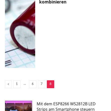
kombinieren
Previous
…
1
6
7
8
Mit dem ESP8266 WS2812B LED
Strips am Smartphone steuern