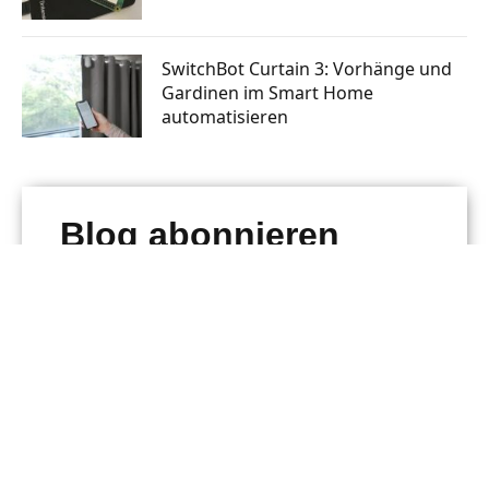
SwitchBot Curtain 3: Vorhänge und
Gardinen im Smart Home
automatisieren
Blog abonnieren
Abboniere Raspberry Pi Tutorials, um kein Tutorial
mehr zu verpassen!
E
-
M
a
ABONNIEREN
i