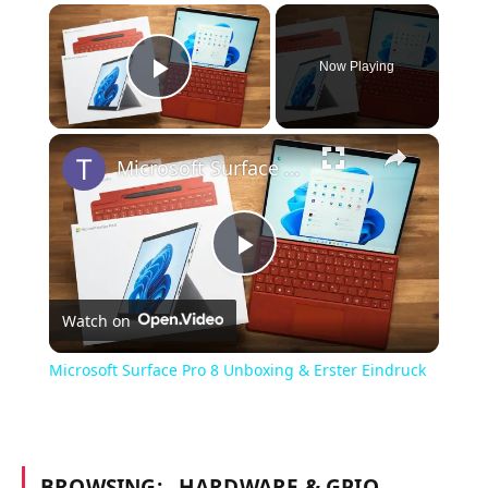
×
Now Playing
Play Video
×
Microsoft Surface Pro 8 Unboxing & Erster Eindruck
Play
Watch on
Video
Microsoft Surface Pro 8 Unboxing & Erster Eindruck
BROWSING:
HARDWARE & GPIO