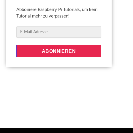
Abboniere Raspberry Pi Tutorials, um kein
Tutorial mehr zu verpassen!
E
-
M
a
ABONNIEREN
i
l
-
A
d
r
e
s
s
e