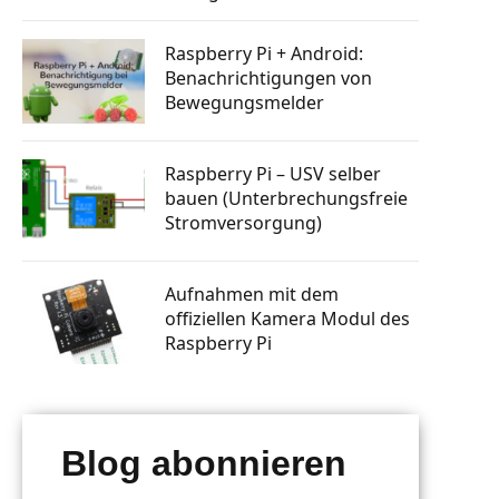
tphone
Knopfdruck Bilder drucken
n steuern
a Skill
Raspberry Pi GSM Modul – Mobiles
Raspberry Pi + Android:
Internet (LTE, 3G, UMTS)
Benachrichtigungen von
rsenden
 bauen
Autostart: Programm automatisch
Bewegungsmelder
starten lassen
tphone
Raspberry Pi Machine Learning
erlernen
Raspberry Pi – USV selber
g mit
bauen (Unterbrechungsfreie
 senden
Stromversorgung)
ten posten
Aufnahmen mit dem
offiziellen Kamera Modul des
Raspberry Pi
Blog abonnieren