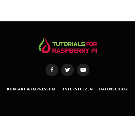
e
s
s
e
Facebook
Twitter
YouTube
KONTAKT & IMPRESSUM
UNTERSTÜTZEN
DATENSCHUTZ