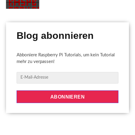
Blog abonnieren
Abboniere Raspberry Pi Tutorials, um kein Tutorial
mehr zu verpassen!
E
-
M
a
ABONNIEREN
i
l
-
A
d
r