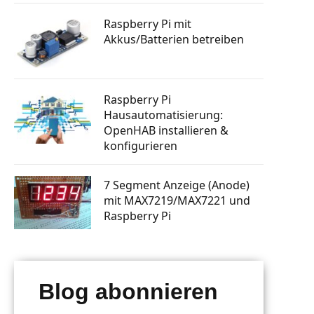
tphone
Knopfdruck Bilder drucken
n steuern
Raspberry Pi mit
a Skill
Raspberry Pi GSM Modul – Mobiles
Akkus/Batterien betreiben
Internet (LTE, 3G, UMTS)
rsenden
 bauen
Autostart: Programm automatisch
starten lassen
tphone
Raspberry Pi Machine Learning
Raspberry Pi
erlernen
Hausautomatisierung:
g mit
 senden
OpenHAB installieren &
konfigurieren
ten posten
7 Segment Anzeige (Anode)
mit MAX7219/MAX7221 und
Raspberry Pi
Blog abonnieren