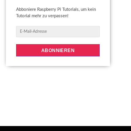
Abboniere Raspberry Pi Tutorials, um kein
Tutorial mehr zu verpassen!
E
-
M
a
ABONNIEREN
i
l
-
A
d
r
e
s
s
e