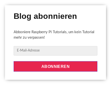
Blog abonnieren
Abboniere Raspberry Pi Tutorials, um kein Tutorial
mehr zu verpassen!
E
-
M
a
ABONNIEREN
i
l
-
A
d
r
e
s