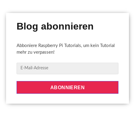
Blog abonnieren
Abboniere Raspberry Pi Tutorials, um kein Tutorial
mehr zu verpassen!
E
-
M
a
ABONNIEREN
i
l
-
A
d
r
e