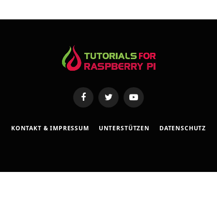
s
s
e
Facebook
Twitter
YouTube
KONTAKT & IMPRESSUM
UNTERSTÜTZEN
DATENSCHUTZ