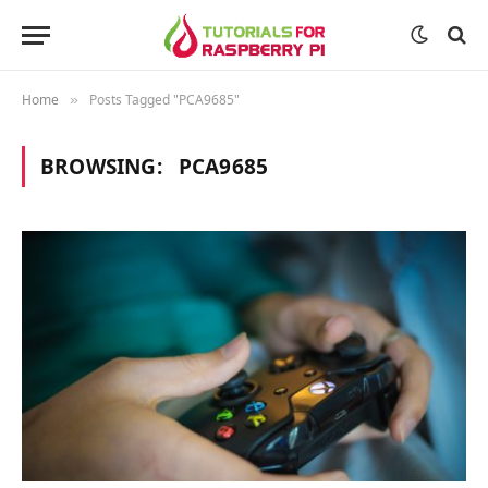
Home
Posts Tagged "PCA9685"
»
BROWSING:
PCA9685