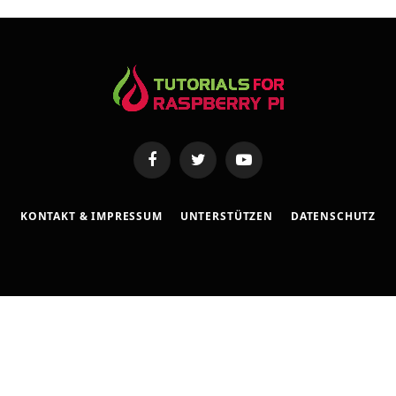
s
e
Facebook
Twitter
YouTube
KONTAKT & IMPRESSUM
UNTERSTÜTZEN
DATENSCHUTZ