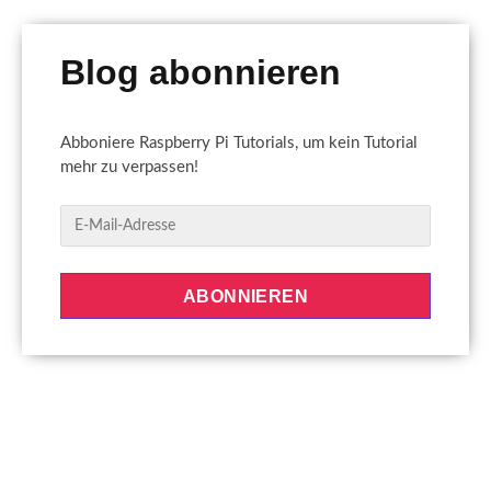
Blog abonnieren
Abboniere Raspberry Pi Tutorials, um kein Tutorial
mehr zu verpassen!
E
-
M
a
ABONNIEREN
i
l
-
A
d
r
e
s