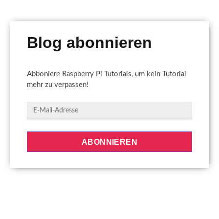
Blog abonnieren
Abboniere Raspberry Pi Tutorials, um kein Tutorial
mehr zu verpassen!
E
-
M
a
ABONNIEREN
i
l
-
A
d
r
e