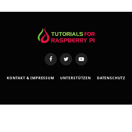
s
s
e
Facebook
Twitter
YouTube
KONTAKT & IMPRESSUM
UNTERSTÜTZEN
DATENSCHUTZ