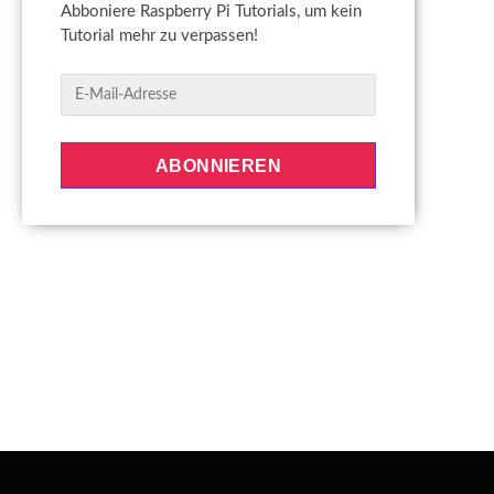
Abboniere Raspberry Pi Tutorials, um kein
Tutorial mehr zu verpassen!
E
-
M
a
ABONNIEREN
i
l
-
A
d
r
e
s
s
e