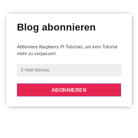
Blog abonnieren
Abboniere Raspberry Pi Tutorials, um kein Tutorial
mehr zu verpassen!
E
-
M
a
ABONNIEREN
i
l
-
A
d
r
e