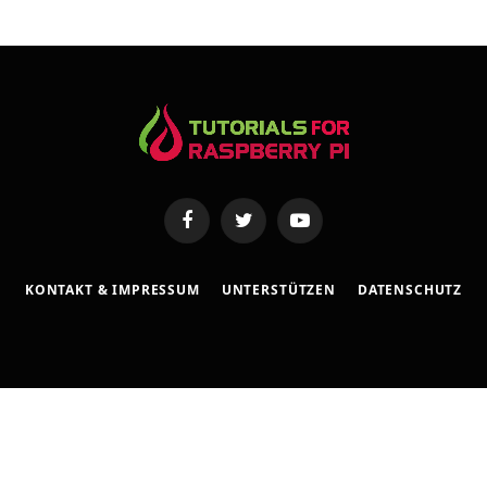
s
s
e
Facebook
Twitter
YouTube
KONTAKT & IMPRESSUM
UNTERSTÜTZEN
DATENSCHUTZ