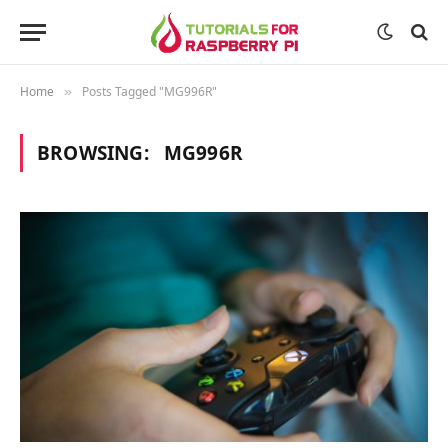
Home
Posts Tagged "MG996R"
»
BROWSING:
MG996R