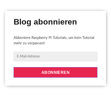
Blog abonnieren
Abboniere Raspberry Pi Tutorials, um kein Tutorial
mehr zu verpassen!
E
-
M
a
ABONNIEREN
i
l
-
A
d
r
e