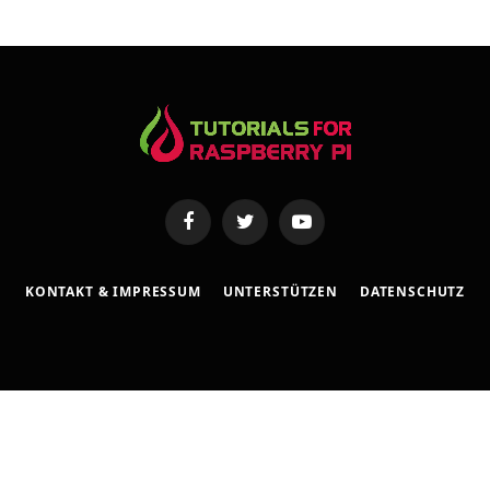
s
s
e
Facebook
Twitter
YouTube
KONTAKT & IMPRESSUM
UNTERSTÜTZEN
DATENSCHUTZ