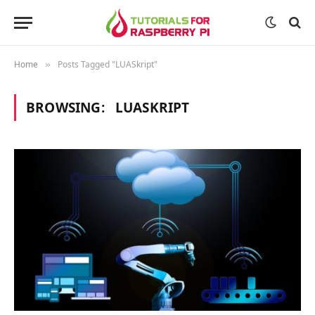
Home
Posts Tagged "LUASkript"
»
BROWSING:
LUASKRIPT