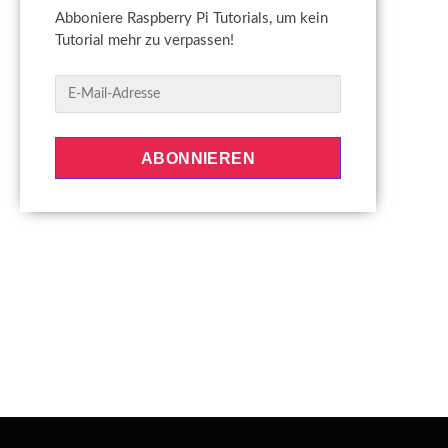
Abboniere Raspberry Pi Tutorials, um kein
Tutorial mehr zu verpassen!
E
-
M
a
ABONNIEREN
i
l
-
A
d
r
e
s
s
e