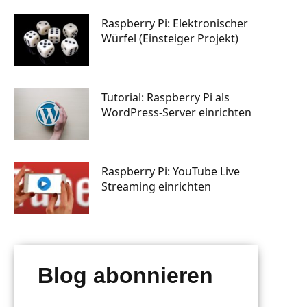
tphone
Knopfdruck Bilder drucken
n steuern
Raspberry Pi: Elektronischer
a Skill
Raspberry Pi GSM Modul – Mobiles
Würfel (Einsteiger Projekt)
Internet (LTE, 3G, UMTS)
rsenden
 bauen
Autostart: Programm automatisch
starten lassen
tphone
Raspberry Pi Machine Learning
Tutorial: Raspberry Pi als
erlernen
WordPress-Server einrichten
g mit
 senden
ten posten
Raspberry Pi: YouTube Live
Streaming einrichten
Blog abonnieren