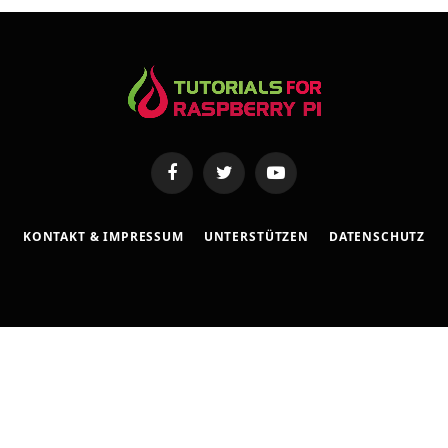
s
e
Facebook
Twitter
YouTube
KONTAKT & IMPRESSUM
UNTERSTÜTZEN
DATENSCHUTZ