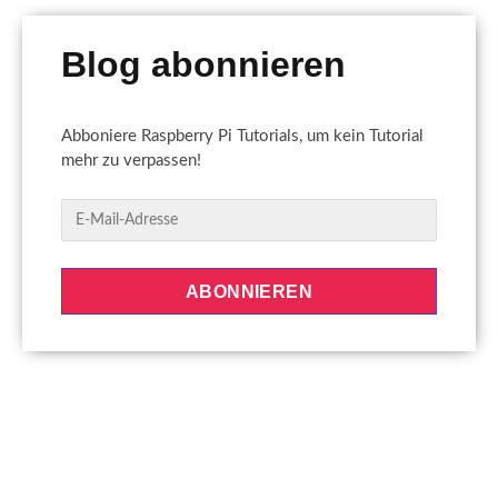
Blog abonnieren
Abboniere Raspberry Pi Tutorials, um kein Tutorial
mehr zu verpassen!
E
-
M
a
ABONNIEREN
i
l
-
A
d
r
e
s