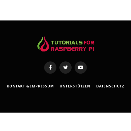
e
s
s
e
Facebook
Twitter
YouTube
KONTAKT & IMPRESSUM
UNTERSTÜTZEN
DATENSCHUTZ