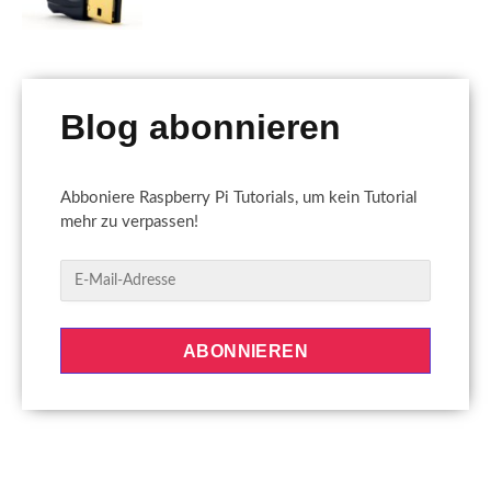
Blog abonnieren
Abboniere Raspberry Pi Tutorials, um kein Tutorial
mehr zu verpassen!
E
-
M
a
ABONNIEREN
i
l
-
A
d
r