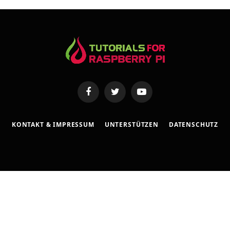
s
e
Facebook
Twitter
YouTube
KONTAKT & IMPRESSUM
UNTERSTÜTZEN
DATENSCHUTZ