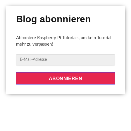
Blog abonnieren
Abboniere Raspberry Pi Tutorials, um kein Tutorial
mehr zu verpassen!
E
-
M
a
ABONNIEREN
i
l
-
A
d
r
e
s