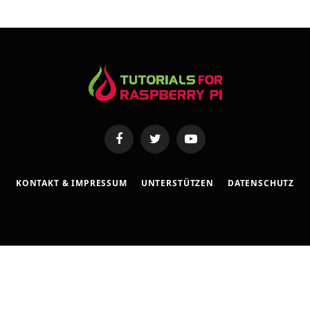
s
s
e
Facebook
Twitter
YouTube
KONTAKT & IMPRESSUM
UNTERSTÜTZEN
DATENSCHUTZ