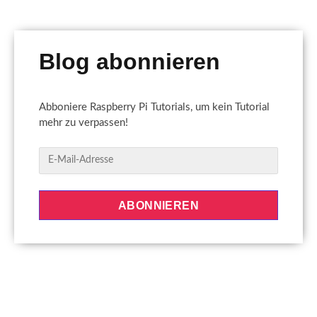
Blog abonnieren
Abboniere Raspberry Pi Tutorials, um kein Tutorial
mehr zu verpassen!
E
-
M
a
ABONNIEREN
i
l
-
A
d
r
e