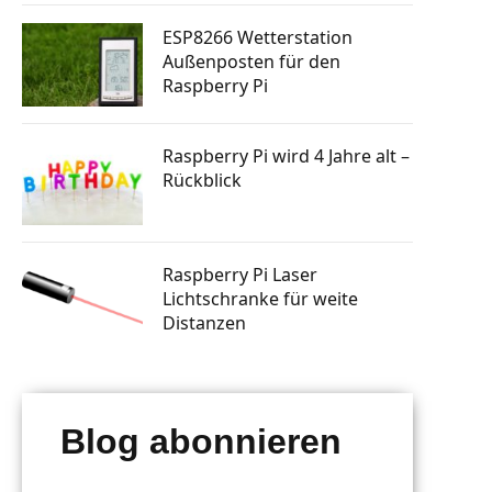
tphone
Knopfdruck Bilder drucken
n steuern
ESP8266 Wetterstation
a Skill
Raspberry Pi GSM Modul – Mobiles
Außenposten für den
Internet (LTE, 3G, UMTS)
rsenden
Raspberry Pi
 bauen
Autostart: Programm automatisch
starten lassen
tphone
Raspberry Pi Machine Learning
Raspberry Pi wird 4 Jahre alt –
erlernen
Rückblick
g mit
 senden
ten posten
Raspberry Pi Laser
Lichtschranke für weite
Distanzen
Blog abonnieren