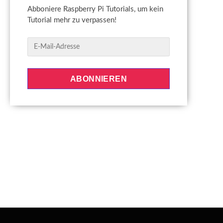
Abboniere Raspberry Pi Tutorials, um kein
Tutorial mehr zu verpassen!
E
-
M
a
ABONNIEREN
i
l
-
A
d
r
e
s
s
e