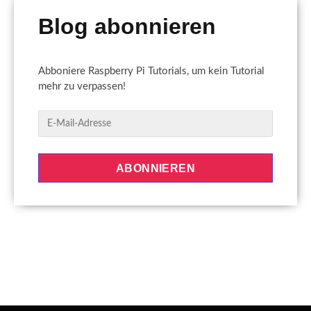
Blog abonnieren
Abboniere Raspberry Pi Tutorials, um kein Tutorial
mehr zu verpassen!
E
-
M
a
ABONNIEREN
i
l
-
A
d
r
e
s
s