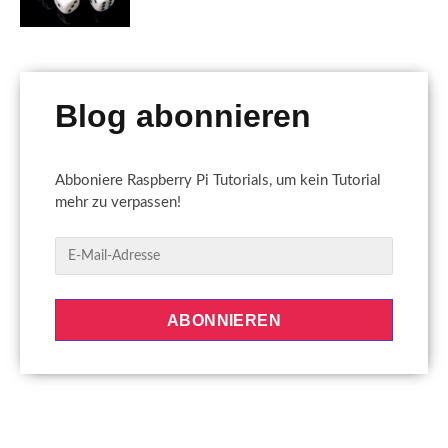
Blog abonnieren
Abboniere Raspberry Pi Tutorials, um kein Tutorial
mehr zu verpassen!
E
-
M
a
ABONNIEREN
i
l
-
A
d
r