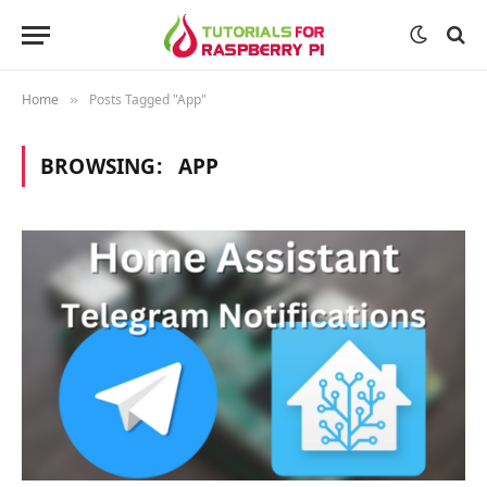
Home
Posts Tagged "App"
»
BROWSING:
APP