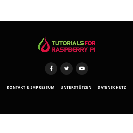
e
s
s
e
Facebook
Twitter
YouTube
KONTAKT & IMPRESSUM
UNTERSTÜTZEN
DATENSCHUTZ