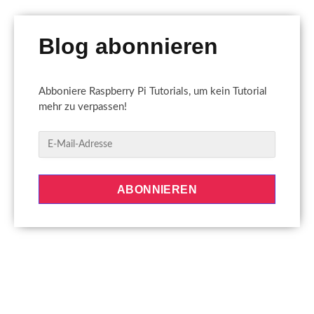
Blog abonnieren
Abboniere Raspberry Pi Tutorials, um kein Tutorial
mehr zu verpassen!
E
-
M
a
ABONNIEREN
i
l
-
A
d
r
e
s