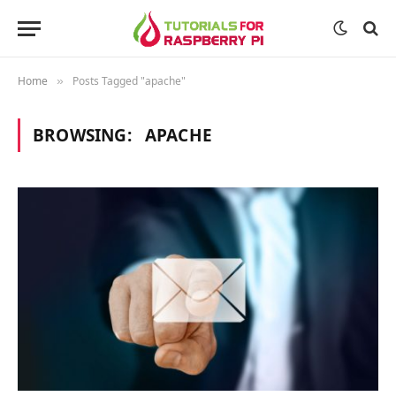
Home
Posts Tagged "apache"
»
BROWSING:
APACHE