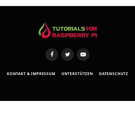
s
e
Facebook
Twitter
YouTube
KONTAKT & IMPRESSUM
UNTERSTÜTZEN
DATENSCHUTZ